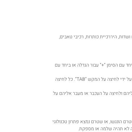
דות, היררכיית כותרות, רכיבי טאבים,
מכפתורי ה- “CTRL” ביחד עם גלגלת העכבר או ביחד עם הסימן “+” עבור הגדלה או ביחד עם
גולשים אשר אין ברשותם עכבר או שאינם יכולים לעשות שימוש בעכבר יכולים להפעיל את התכונות המצויות באתר על ידי לחיצה על המקש “TAB”. כל לחיצה
ליהם ולחיצה על העכבר או מעבר אליהם על
רם הונגשו, או שטרם נמצא פתרון טכנולוגי
שה לא תהיה שלמה או מספקת.