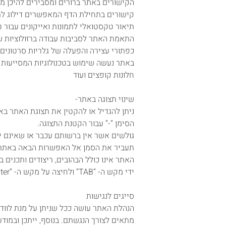
הקישורים באתר ברורים ומסבירים להיכן מ
קישורים בתחילת הדף המאפשרים דילוג לת
תיאור טקסטואלי לתמונות ואייקונים עבור ט
התאמת האתר לסביבות עבודה ברזולוציות שו
כפתורי עצירה והפעלה של גלריות סרטונים
באתר נעשה שימוש בטכנולוגיות המסייעות 
חלונות קופצים ועוד
שינוי תצוגה באתר-
הסימן “-” עבור הקטנת התצוגה.
תעביר את הסמן אל האפשרות הבאה באתר. לחיצה על מקש ה- “Enter” 
האתר אינו כולל הבהובים, ריצודים ותכנים
ידי מקש ה- “TAB” ולחיצה על מקש ה- “Enter"
סייגים לנגישות
הנהלת האתר עושה ככל שניתן על מנת לוודא 
מתאים לצורך הנגשתם. בנוסף, ייתכן ובמוד