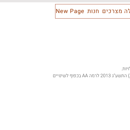
ה מצרכים
חנות
New Page
יות.
התאמת הנגישות שלנו בוצעה בהתאם לתקנה 35 בתקנות שוויון זכויות לאנשים עם מוגבלות (התאמות נגישות לשירות) התשע"ג 2013 לרמה AA בכפוף לשינויים