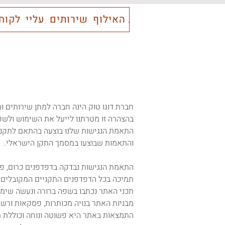
בית
שיטת האילוף
שירותים
עליי
לקוח
חברת דוגו טוק הינה חברה למתן שירותים ו
בהצהרה זו מטרתנו לייעל את השימוש ולשפר 
והתאמות שבוצעו במסמך התקן הישראלי.
התאמת הנגישות נבדקה בדפדפנים כרום, פיי
תמיכה בכל הדפדפנים התקניים המקובלים (כמו  Explorer, FireFox, Opera, Mozila
תכני האתר נכתבו בשפה ברורה ונעשה שימו
מבניות האתר בנויה מכותרות, פסקאות ורשי
התמצאות באתר היא פשוטה ונוחה וכוללת ת